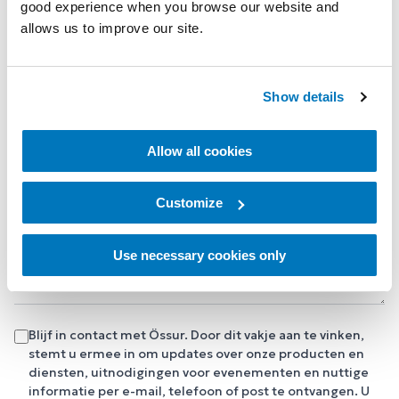
good experience when you browse our website and
SELECTEER UW LAND
allows us to improve our site.
STAD
TELEFOON
*
Show details
Allow all cookies
IK BEN EEN
*
IK BEN EEN
Customize
NOTITIES
Use necessary cookies only
Blijf in contact met Össur. Door dit vakje aan te vinken,
stemt u ermee in om updates over onze producten en
diensten, uitnodigingen voor evenementen en nuttige
informatie per e-mail, telefoon of post te ontvangen. U